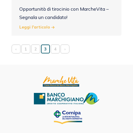
Opportunità di tirocinio con MarcheVita –
Segnala un candidato!
Leggi l'articolo
‹
1
2
3
4
›