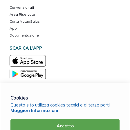
Convenzionati
Area Riservata
Carta MutuaSalus
App
Documentazione
SCARICA L’APP
Cookies
Questo sito utilizza cookies tecnici e di terze parti
MarcheVita ETS Cassa Mutua del Banco Marchigiano
Maggiori Informazioni
C.F. 90038420411 |
Cookie Policy
|
Privacy Policy
Accetto