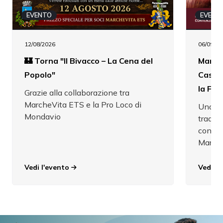
EVENTO
EVENT
12/08/2026
06/09/20
🏰 Torna "Il Bivacco – La Cena del
Marche
Popolo"
Castel
la Fes
Grazie alla collaborazione tra
MarcheVita ETS e la Pro Loco di
Una gio
Mondavio
tradizi
condizi
March
Vedi l'evento
Vedi l