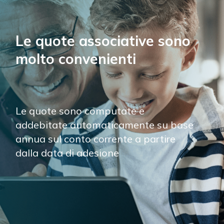
Le quote associative sono 
molto convenienti
Le quote sono computate e 
addebitate automaticamente su base 
annua sul conto corrente a partire 
dalla data di adesione