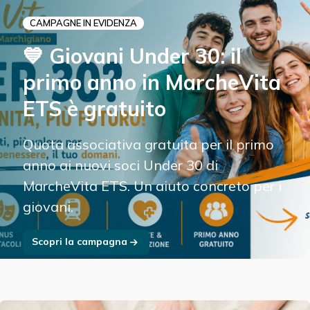
CAMPAGNE IN EVIDENZA
💙 Giovani Under 30: il
primo anno in MarcheVita
ETS è gratuito
Quota associativa gratuita per il primo
anno ai nuovi soci Under 30 di
MarcheVita ETS. Un aiuto concreto per i
giovani.
Scopri la campagna