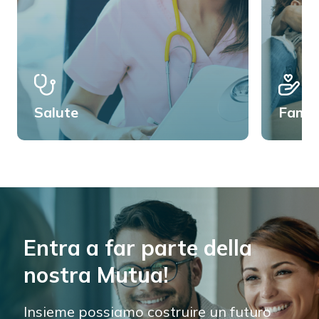
Salute
Famig
Entra a far parte della
nostra Mutua!
Insieme possiamo costruire un futuro