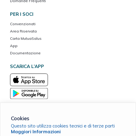
Domande Frequenti
PER I SOCI
Convenzionati
Area Riservata
Carta MutuaSalus
App
Documentazione
SCARICA L’APP
Cookies
Questo sito utilizza cookies tecnici e di terze parti
MarcheVita ETS Cassa Mutua del Banco Marchigiano
Maggiori Informazioni
C.F. 90038420411 |
Cookie Policy
|
Privacy Policy