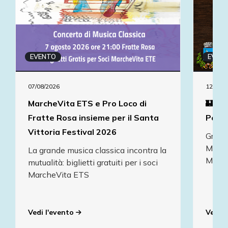
EVENTO
EVEN
07/08/2026
12/08/2
MarcheVita ETS e Pro Loco di
🏰 To
Fratte Rosa insieme per il Santa
Popo
Vittoria Festival 2026
Grazie
March
La grande musica classica incontra la
Mond
mutualità: biglietti gratuiti per i soci
MarcheVita ETS
Vedi l'evento
Vedi l