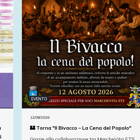
EVENTO
12/08/2026
a
🏰 Torna "Il Bivacco – La Cena del Popolo"
6
Grazie alla collaborazione tra MarcheVita ETS