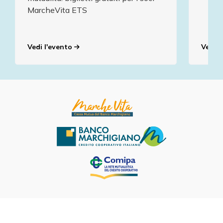
MarcheVita ETS
Vedi l'evento
Vedi l