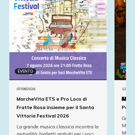
EVENTO
EVEN
07/08/2026
12/08/2
MarcheVita ETS e Pro Loco di
🏰 To
Fratte Rosa insieme per il Santa
Popo
Vittoria Festival 2026
Grazie
March
La grande musica classica incontra la
Mond
mutualità: biglietti gratuiti per i soci