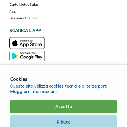
Carta MutuaSalus
App
Documentazione
SCARICA L’APP
Cookies
Questo sito utilizza cookies tecnici e di terze parti
MarcheVita ETS Cassa Mutua del Banco Marchigiano
Maggiori Informazioni
C.F. 90038420411 |
Cookie Policy
|
Privacy Policy
Accetto
Powered by
Rifiuto