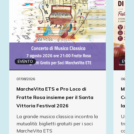
EVENTO
EVEN
07/08/2026
06/09/2
MarcheVita ETS e Pro Loco di
March
Fratte Rosa insieme per il Santa
Caste
Vittoria Festival 2026
la Fe
La grande musica classica incontra la
Una gi
mutualità: biglietti gratuiti per i soci
tradiz
MarcheVita ETS
condiz