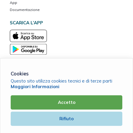
App
Documentazione
SCARICA L’APP
Cookies
Questo sito utilizza cookies tecnici e di terze parti
MarcheVita ETS Cassa Mutua del Banco Marchigiano
Maggiori Informazioni
C.F. 90038420411 |
Cookie Policy
|
Privacy Policy
Accetto
Powered by
Rifiuto