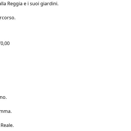
la Reggia e i suoi giardini.
ercorso.
70,00
no.
amma.
 Reale.