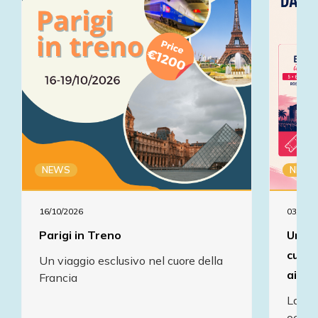
NEWS
NEWS
16/10/2026
03/07/2
Parigi in Treno
Un'es
cultu
Un viaggio esclusivo nel cuore della
ai pa
Francia
La mut
occasi