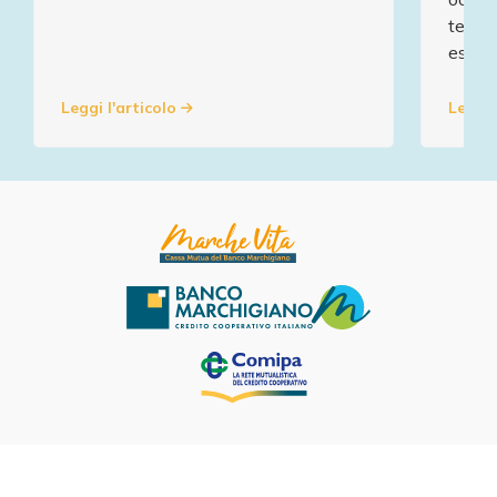
territ
esclus
Leggi l'articolo
Leggi 