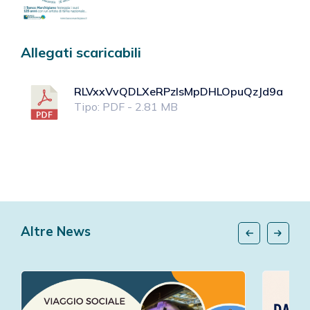
Allegati scaricabili
RLVxxVvQDLXeRPzlsMpDHLOpuQzJd9a3Ua
Tipo: PDF - 2.81 MB
Altre News