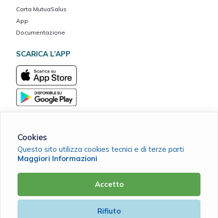
Carta MutuaSalus
App
Documentazione
SCARICA L’APP
Cookies
Questo sito utilizza cookies tecnici e di terze parti
MarcheVita ETS Cassa Mutua del Banco Marchigiano
Maggiori Informazioni
C.F. 90038420411 |
Cookie Policy
|
Privacy Policy
Accetto
Powered by
Rifiuto