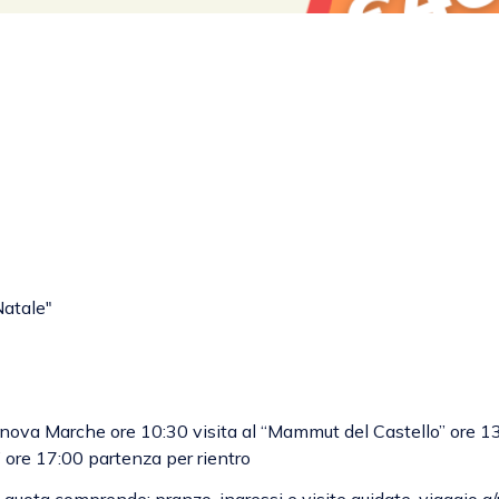
Natale"
tanova Marche ore 10:30 visita al “Mammut del Castello” ore 1
” ore 17:00 partenza per rientro
quota comprende: pranzo, ingressi e visite guidate, viaggio a/