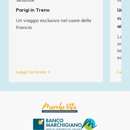
16/10/2026
03/07/2
Parigi in Treno
Un'es
cultu
Un viaggio esclusivo nel cuore della
ai pa
Francia
La mut
occasi
territ
esclus
Leggi l'articolo
Leggi 