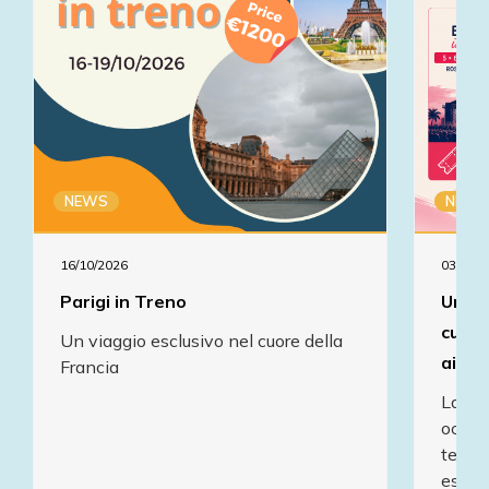
NEWS
NEWS
16/10/2026
03/07/2
Parigi in Treno
Un'es
cultu
Un viaggio esclusivo nel cuore della
ai pa
Francia
La mut
occasi
territ
esclus