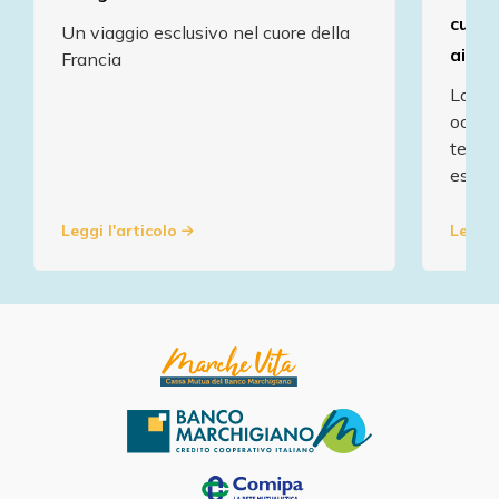
cultu
Un viaggio esclusivo nel cuore della
ai pa
Francia
La mut
occasi
territ
esclus
Leggi l'articolo
Leggi 