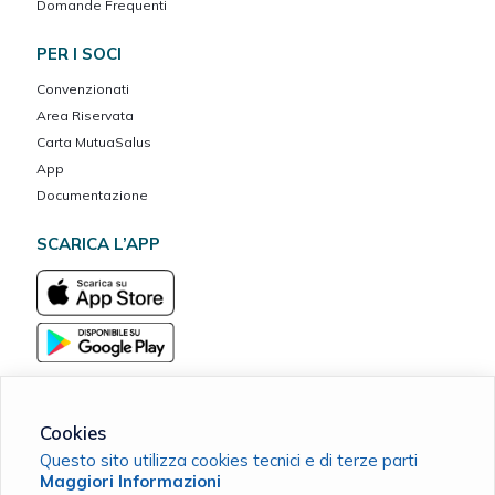
Domande Frequenti
PER I SOCI
Convenzionati
Area Riservata
Carta MutuaSalus
App
Documentazione
SCARICA L’APP
Cookies
Questo sito utilizza cookies tecnici e di terze parti
MarcheVita ETS Cassa Mutua del Banco Marchigiano
Maggiori Informazioni
C.F. 90038420411 |
Cookie Policy
|
Privacy Policy