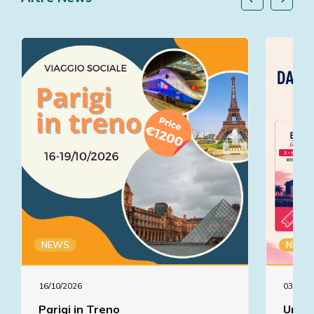
NEWS
NEWS
16/10/2026
03/07/2
Parigi in Treno
Un'es