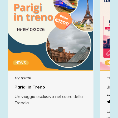
NEWS
NEWS
16/10/2026
03/07/2
Parigi in Treno
Un'es
cultu
Un viaggio esclusivo nel cuore della
ai pa
Francia
La mut
occasi