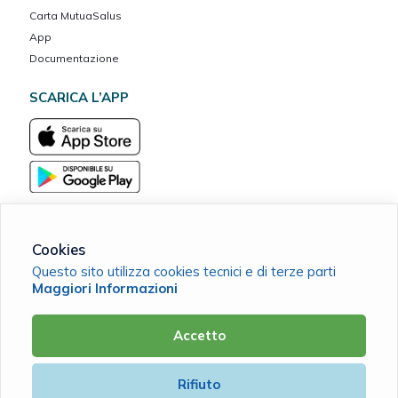
Carta MutuaSalus
App
Documentazione
SCARICA L’APP
Cookies
Questo sito utilizza cookies tecnici e di terze parti
MarcheVita ETS Cassa Mutua del Banco Marchigiano
Maggiori Informazioni
C.F. 90038420411 |
Cookie Policy
|
Privacy Policy
Accetto
Powered by
Rifiuto