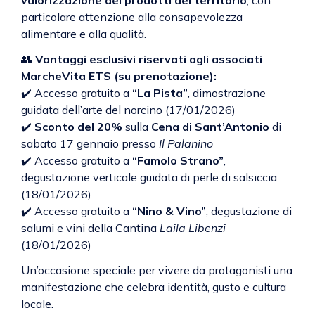
valorizzazione dei prodotti del territorio
, con
particolare attenzione alla consapevolezza
alimentare e alla qualità.
👥
Vantaggi esclusivi riservati agli associati
MarcheVita ETS (su prenotazione):
✔️ Accesso gratuito a
“La Pista”
, dimostrazione
guidata dell’arte del norcino (17/01/2026)
✔️
Sconto del 20%
sulla
Cena di Sant’Antonio
di
sabato 17 gennaio presso
Il Palanino
✔️ Accesso gratuito a
“Famolo Strano”
,
degustazione verticale guidata di perle di salsiccia
(18/01/2026)
✔️ Accesso gratuito a
“Nino & Vino”
, degustazione di
salumi e vini della Cantina
Laila Libenzi
(18/01/2026)
Un’occasione speciale per vivere da protagonisti una
manifestazione che celebra identità, gusto e cultura
locale.