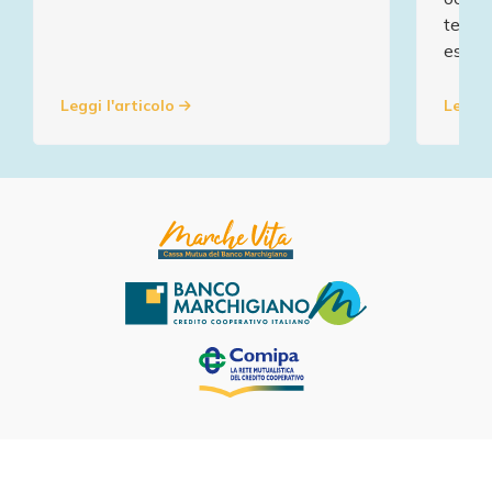
territ
esclus
Leggi l'articolo
Leggi 