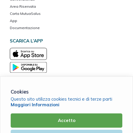
Area Riservata
Carta MutuaSalus
App
Documentazione
SCARICA L’APP
Cookies
Questo sito utilizza cookies tecnici e di terze parti
MarcheVita ETS Cassa Mutua del Banco Marchigiano
Maggiori Informazioni
C.F. 90038420411 |
Cookie Policy
|
Privacy Policy
Accetto
Powered by